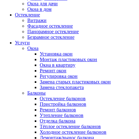
Окна для дачи
Окна в дом
Остекление
Витражи
Фасадное остекление
Панорамное остекление
Безрамное остекление
Услуги
Окна
Установка окон
Монтаж пластиковых окон
Окна в квартиру
Ремонт окон
Регулировка окон
Замена старых пластиковых окон
Замена стеклопакета
Балконы
Остекление балконов
Пристройка балконов
Ремонт балконов
Утепление балконов
Отделка балкона
Тёплое остекление балконов
Холодное остекление балконов
Демонтаж/вынос балкона