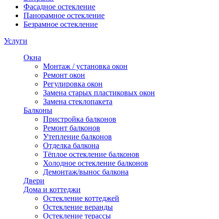
Фасадное остекление
Панорамное остекление
Безрамное остекление
Услуги
Окна
Монтаж / установка окон
Ремонт окон
Регулировка окон
Замена старых пластиковых окон
Замена стеклопакета
Балконы
Пристройка балконов
Ремонт балконов
Утепление балконов
Отделка балкона
Тёплое остекление балконов
Холодное остекление балконов
Демонтаж/вынос балкона
Двери
Дома и коттеджи
Остекление коттеджей
Остекление веранды
Остекление терассы