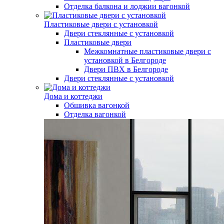
Отделка балкона и лоджии вагонкой
Пластиковые двери с установкой
Двери стеклянные с установкой
Пластиковые двери
Межкомнатные пластиковые двери с
установкой в Белгороде
Двери ПВХ в Белгороде
Двери стеклянные с установкой
Дома и коттеджи
Обшивка вагонкой
Отделка вагонкой