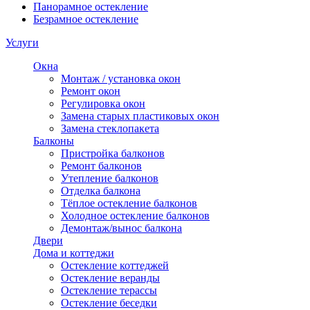
Панорамное остекление
Безрамное остекление
Услуги
Окна
Монтаж / установка окон
Ремонт окон
Регулировка окон
Замена старых пластиковых окон
Замена стеклопакета
Балконы
Пристройка балконов
Ремонт балконов
Утепление балконов
Отделка балкона
Тёплое остекление балконов
Холодное остекление балконов
Демонтаж/вынос балкона
Двери
Дома и коттеджи
Остекление коттеджей
Остекление веранды
Остекление терассы
Остекление беседки