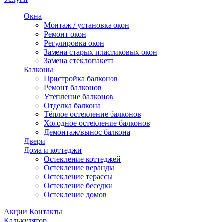
Окна
Монтаж / установка окон
Ремонт окон
Регулировка окон
Замена старых пластиковых окон
Замена стеклопакета
Балконы
Пристройка балконов
Ремонт балконов
Утепление балконов
Отделка балкона
Тёплое остекление балконов
Холодное остекление балконов
Демонтаж/вынос балкона
Двери
Дома и коттеджи
Остекление коттеджей
Остекление веранды
Остекление терассы
Остекление беседки
Остекление домов
Акции
Контакты
Калькулятор