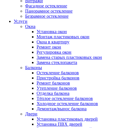
Витражи
Фасадное остекление
Панорамное остекление
Безрамное остекление
Услуги
Окна
Установка окон
Монтаж пластиковых окон
Окна в квартиру
Ремонт окон
Регулировка окон
Замена старых пластиковых окон
Замена стеклопакета
Балконы
Остекление балконов
Пристройка балконов
Ремонт балконов
Утепление балконов
Отделка балкона
Тёплое остекление балконов
Холодное остекление балконов
Демонтаж/вынос балкона
Двери
Установка пластиковых дверей
Установка ПВХ дверей