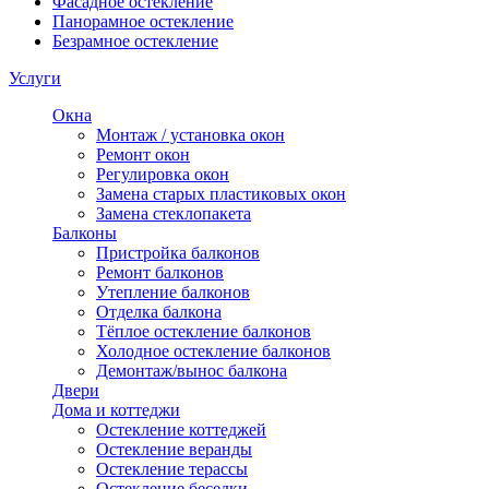
Фасадное остекление
Панорамное остекление
Безрамное остекление
Услуги
Окна
Монтаж / установка окон
Ремонт окон
Регулировка окон
Замена старых пластиковых окон
Замена стеклопакета
Балконы
Пристройка балконов
Ремонт балконов
Утепление балконов
Отделка балкона
Тёплое остекление балконов
Холодное остекление балконов
Демонтаж/вынос балкона
Двери
Дома и коттеджи
Остекление коттеджей
Остекление веранды
Остекление терассы
Остекление беседки