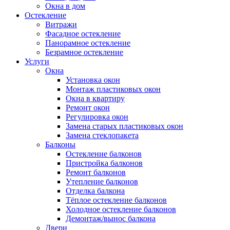
Окна в дом
Остекление
Витражи
Фасадное остекление
Панорамное остекление
Безрамное остекление
Услуги
Окна
Установка окон
Монтаж пластиковых окон
Окна в квартиру
Ремонт окон
Регулировка окон
Замена старых пластиковых окон
Замена стеклопакета
Балконы
Остекление балконов
Пристройка балконов
Ремонт балконов
Утепление балконов
Отделка балкона
Тёплое остекление балконов
Холодное остекление балконов
Демонтаж/вынос балкона
Двери