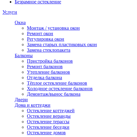
Безрамное остекление
Услуги
Окна
Монтаж / установка окон
Ремонт окон
Регулировка окон
Замена старых пластиковых окон
Замена стеклопакета
Балконы
Пристройка балконов
Ремонт балконов
Утепление балконов
Отделка балкона
Тёплое остекление балконов
Холодное остекление балконов
Демонтаж/вынос балкона
Двери
Дома и коттеджи
Остекление коттеджей
Остекление веранды
Остекление терассы
Остекление беседки
Остекление домов