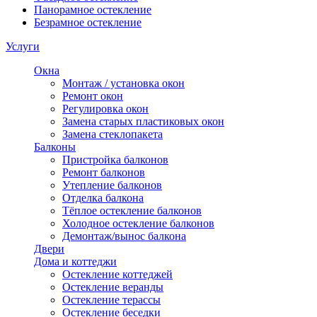
Панорамное остекление
Безрамное остекление
Услуги
Окна
Монтаж / установка окон
Ремонт окон
Регулировка окон
Замена старых пластиковых окон
Замена стеклопакета
Балконы
Пристройка балконов
Ремонт балконов
Утепление балконов
Отделка балкона
Тёплое остекление балконов
Холодное остекление балконов
Демонтаж/вынос балкона
Двери
Дома и коттеджи
Остекление коттеджей
Остекление веранды
Остекление терассы
Остекление беседки