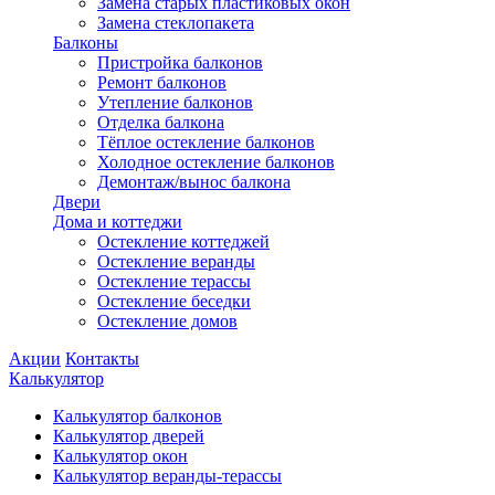
Замена старых пластиковых окон
Замена стеклопакета
Балконы
Пристройка балконов
Ремонт балконов
Утепление балконов
Отделка балкона
Тёплое остекление балконов
Холодное остекление балконов
Демонтаж/вынос балкона
Двери
Дома и коттеджи
Остекление коттеджей
Остекление веранды
Остекление терассы
Остекление беседки
Остекление домов
Акции
Контакты
Калькулятор
Калькулятор балконов
Калькулятор дверей
Калькулятор окон
Калькулятор веранды-терассы