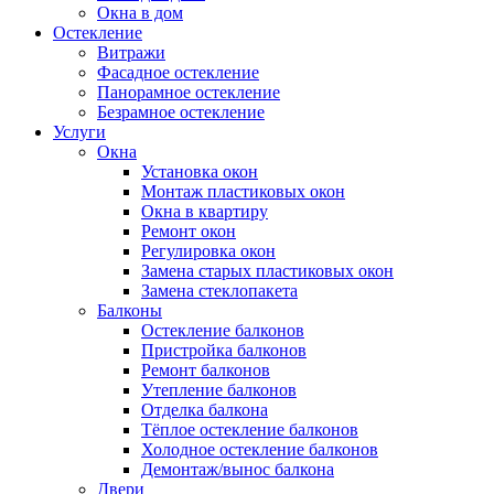
Окна в дом
Остекление
Витражи
Фасадное остекление
Панорамное остекление
Безрамное остекление
Услуги
Окна
Установка окон
Монтаж пластиковых окон
Окна в квартиру
Ремонт окон
Регулировка окон
Замена старых пластиковых окон
Замена стеклопакета
Балконы
Остекление балконов
Пристройка балконов
Ремонт балконов
Утепление балконов
Отделка балкона
Тёплое остекление балконов
Холодное остекление балконов
Демонтаж/вынос балкона
Двери