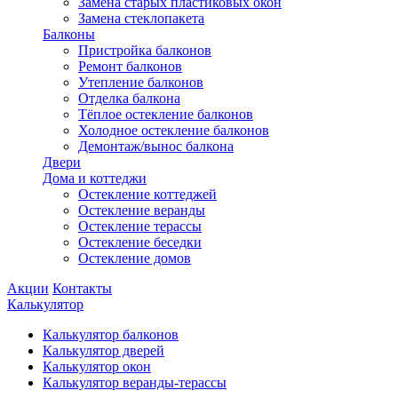
Замена старых пластиковых окон
Замена стеклопакета
Балконы
Пристройка балконов
Ремонт балконов
Утепление балконов
Отделка балкона
Тёплое остекление балконов
Холодное остекление балконов
Демонтаж/вынос балкона
Двери
Дома и коттеджи
Остекление коттеджей
Остекление веранды
Остекление терассы
Остекление беседки
Остекление домов
Акции
Контакты
Калькулятор
Калькулятор балконов
Калькулятор дверей
Калькулятор окон
Калькулятор веранды-терассы