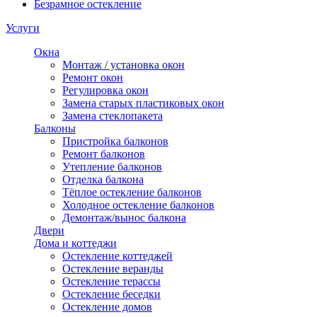
Безрамное остекление
Услуги
Окна
Монтаж / установка окон
Ремонт окон
Регулировка окон
Замена старых пластиковых окон
Замена стеклопакета
Балконы
Пристройка балконов
Ремонт балконов
Утепление балконов
Отделка балкона
Тёплое остекление балконов
Холодное остекление балконов
Демонтаж/вынос балкона
Двери
Дома и коттеджи
Остекление коттеджей
Остекление веранды
Остекление терассы
Остекление беседки
Остекление домов