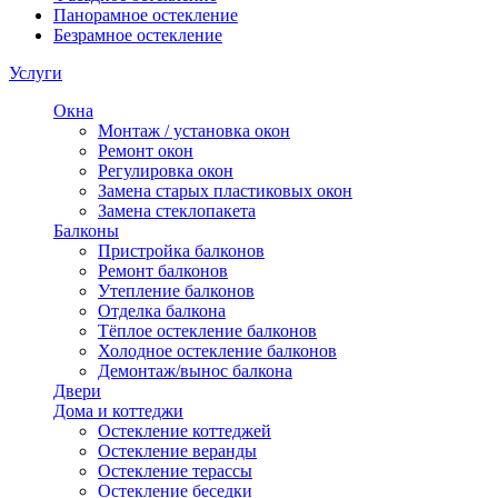
Панорамное остекление
Безрамное остекление
Услуги
Окна
Монтаж / установка окон
Ремонт окон
Регулировка окон
Замена старых пластиковых окон
Замена стеклопакета
Балконы
Пристройка балконов
Ремонт балконов
Утепление балконов
Отделка балкона
Тёплое остекление балконов
Холодное остекление балконов
Демонтаж/вынос балкона
Двери
Дома и коттеджи
Остекление коттеджей
Остекление веранды
Остекление терассы
Остекление беседки