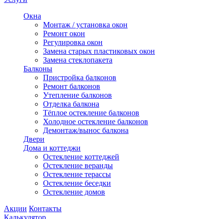
Окна
Монтаж / установка окон
Ремонт окон
Регулировка окон
Замена старых пластиковых окон
Замена стеклопакета
Балконы
Пристройка балконов
Ремонт балконов
Утепление балконов
Отделка балкона
Тёплое остекление балконов
Холодное остекление балконов
Демонтаж/вынос балкона
Двери
Дома и коттеджи
Остекление коттеджей
Остекление веранды
Остекление терассы
Остекление беседки
Остекление домов
Акции
Контакты
Калькулятор