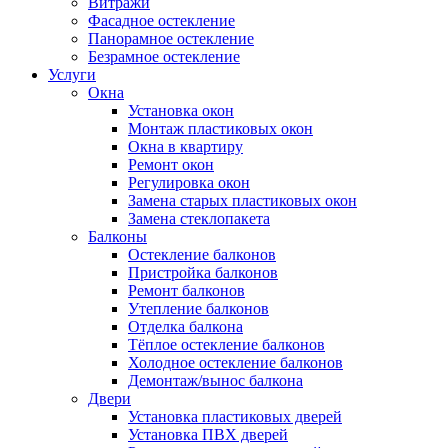
Витражи
Фасадное остекление
Панорамное остекление
Безрамное остекление
Услуги
Окна
Установка окон
Монтаж пластиковых окон
Окна в квартиру
Ремонт окон
Регулировка окон
Замена старых пластиковых окон
Замена стеклопакета
Балконы
Остекление балконов
Пристройка балконов
Ремонт балконов
Утепление балконов
Отделка балкона
Тёплое остекление балконов
Холодное остекление балконов
Демонтаж/вынос балкона
Двери
Установка пластиковых дверей
Установка ПВХ дверей