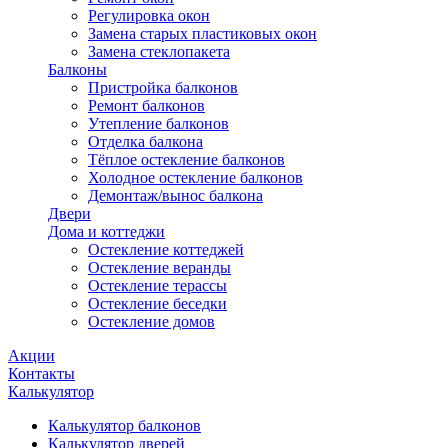
Регулировка окон
Замена старых пластиковых окон
Замена стеклопакета
Балконы
Пристройка балконов
Ремонт балконов
Утепление балконов
Отделка балкона
Тёплое остекление балконов
Холодное остекление балконов
Демонтаж/вынос балкона
Двери
Дома и коттеджи
Остекление коттеджей
Остекление веранды
Остекление терассы
Остекление беседки
Остекление домов
Акции
Контакты
Калькулятор
Калькулятор балконов
Калькулятор дверей